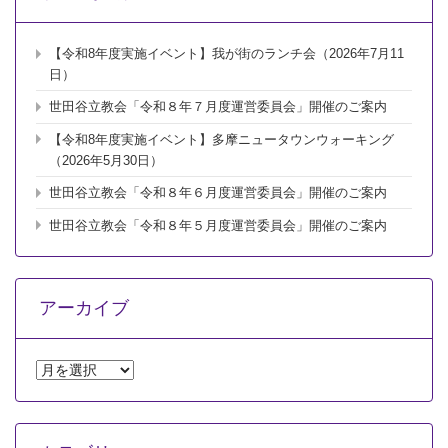
兼
忘
年
【令和8年度実施イベント】我が街のランチ会（2026年7月11
会」
開
日）
催
世田谷立教会「令和８年７月度運営委員会」開催のご案内
の
ご
【令和8年度実施イベント】多摩ニュータウンウォーキング
案
（2026年5月30日）
内
は
世田谷立教会「令和８年６月度運営委員会」開催のご案内
世田谷立教会「令和８年５月度運営委員会」開催のご案内
アーカイブ
ア
ー
カ
イ