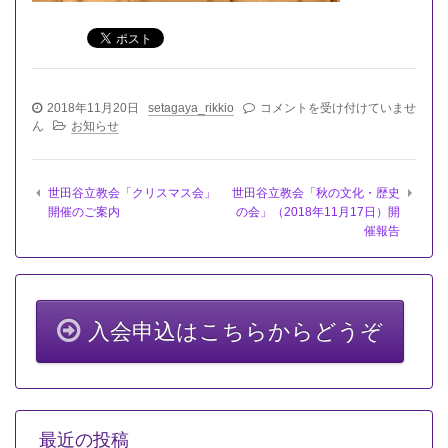
世
2018年11月20日
setagaya_rikkio
コメントを受け付けていませ
田
ん
お知らせ
谷
立
教
世田谷立教会「クリスマス会」
世田谷立教会「秋の文化・歴史
会
開催のご案内
の会」（2018年11月17日）開
「平
催報告
成
３
０
年
１
２
入会申込はこちらからどうぞ
月
運
営
委
員
会
最近の投稿