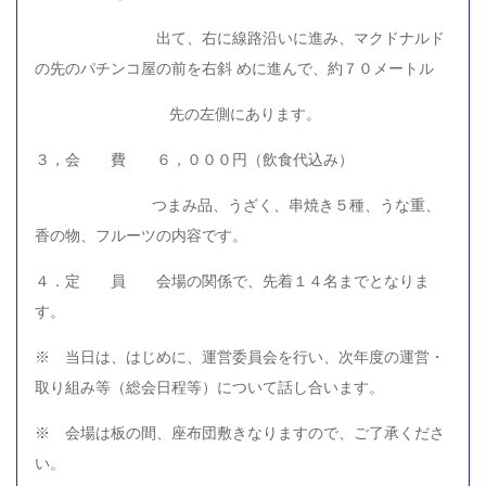
出て、右に線路沿いに進み、マクドナルド
の先のパチンコ屋の前を右斜 めに進んで、約７０メートル
先の左側にあります。
３，会 費 ６，０００円（飲食代込み）
つまみ品、うざく、串焼き５種、うな重、
香の物、フルーツの内容です。
４．定 員 会場の関係で、先着１４名までとなりま
す。
※ 当日は、はじめに、運営委員会を行い、次年度の運営・
取り組み等（総会日程等）について話し合います。
※ 会場は板の間、座布団敷きなりますので、ご了承くださ
い。