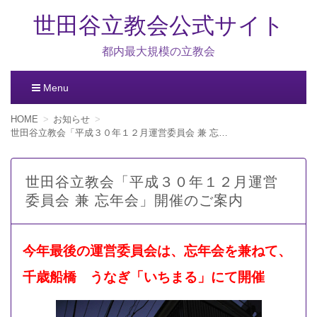
世田谷立教会公式サイト
都内最大規模の立教会
Menu
コ
HOME
お知らせ
ン
世田谷立教会「平成３０年１２月運営委員会 兼 忘年会」開催のご案内
テ
ン
ツ
世田谷立教会「平成３０年１２月運営
へ
委員会 兼 忘年会」開催のご案内
移
動
今年最後の運営委員会は、忘年会を兼ねて、
千歳船橋 うなぎ「いちまる」にて開催