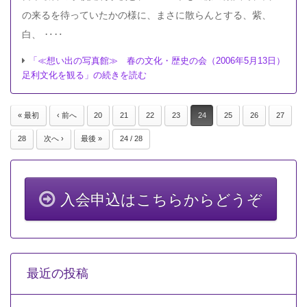
の来るを待っていたかの様に、まさに散らんとする、紫、
白、 ‥‥
「≪想い出の写真館≫ 春の文化・歴史の会（2006年5月13日）
足利文化を観る」の続きを読む
« 最初
‹ 前へ
20
21
22
23
24
25
26
27
28
次へ ›
最後 »
24 / 28
入会申込はこちらからどうぞ
最近の投稿