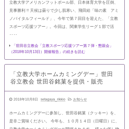
立教大学アメリカンフットポール部、日本体育大学を圧倒、
見事勝利 !! 天候は曇りで少し肌寒い、飛田給「味の素 アミ
ノバイタルフィールド」、今年で第７回目を迎えた、「立教
スポーツ応援ツアー」。今回は、関東学生リーグ１部で活
‥‥
「世田谷立教会「立教スポーツ応援ツアー第７弾・懇親会」
（2018年10月13日）開催報告」の続きを読む
「立教大学ホームカミングデー」世田
谷立教会 世田谷銘菓を提供・販売
2018年10月8日
setagaya_rikkio
お知らせ
ホームカミングデーに参加し、世田谷銘菓（クッキー）を、
是非ご賞味ください。 今年も、１０月１４日（日曜日）に、
立教大学ホームカミングデーが開催されます。 様々な催し物