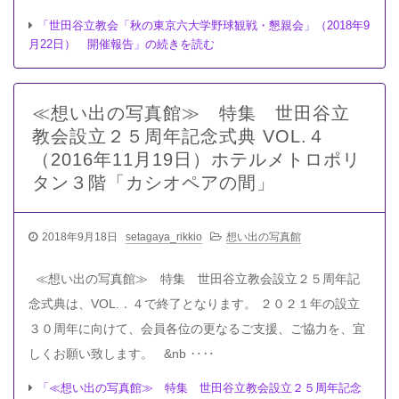
「世田谷立教会「秋の東京六大学野球観戦・懇親会」（2018年9
月22日） 開催報告」の続きを読む
≪想い出の写真館≫ 特集 世田谷立
教会設立２５周年記念式典 VOL.４
（2016年11月19日）ホテルメトロポリ
タン３階「カシオペアの間」
2018年9月18日
setagaya_rikkio
想い出の写真館
≪想い出の写真館≫ 特集 世田谷立教会設立２５周年記
念式典は、VOL.．４で終了となります。 ２０２１年の設立
３０周年に向けて、会員各位の更なるご支援、ご協力を、宜
しくお願い致します。 &nb ‥‥
「≪想い出の写真館≫ 特集 世田谷立教会設立２５周年記念