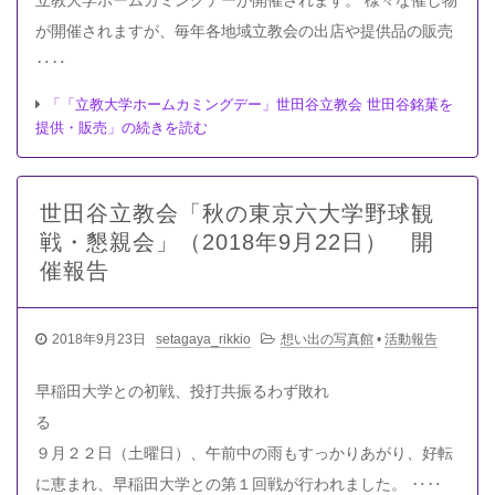
が開催されますが、毎年各地域立教会の出店や提供品の販売
‥‥
「「立教大学ホームカミングデー」世田谷立教会 世田谷銘菓を
提供・販売」の続きを読む
世田谷立教会「秋の東京六大学野球観
戦・懇親会」（2018年9月22日） 開
催報告
2018年9月23日
setagaya_rikkio
想い出の写真館
•
活動報告
早稲田大学との初戦、投打共振るわず敗れ
９月２２日（土曜日）、午前中の雨もすっかりあがり、好転
に恵まれ、早稲田大学との第１回戦が行われました。 ‥‥