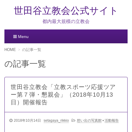
世田谷立教会公式サイト
都内最大規模の立教会
Menu
コ
HOME
の記事一覧
ン
テ
の記事一覧
ン
ツ
へ
移
世田谷立教会「立教スポーツ応援ツア
動
ー第７弾・懇親会」（2018年10月13
日）開催報告
2018年10月14日
setagaya_rikkio
想い出の写真館
•
活動報告