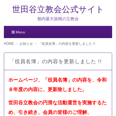
世田谷立教会公式サイト
都内最大規模の立教会
Menu
コ
HOME
お知らせ
「役員名簿」の内容を更新しました !!
ン
テ
ン
「役員名簿」の内容を更新しました !!
ツ
へ
移
動
ホームページ、「役員名簿」の内容を、令和
８年
度の内容に、更新致しました。
世田谷立教会の円滑な活動運営を実施するた
め、引き続き、会員の皆様のご理解、