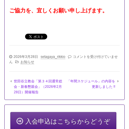
ご協力を、宜しく
お願い申し上げます。
「役
2026年3月28日
setagaya_rikkio
コメントを受け付けていませ
員
ん
お知らせ
名
簿」
の
世田谷立教会「第３４回通常総
「年間スケジュール」の内容を
内
会・新春懇親会」（2026年2月
更新しました !!
容
28日）開催報告
を
更
新
し
ま
し
入会申込はこちらからどうぞ
た