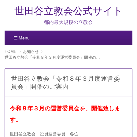
世田谷立教会公式サイト
都内最大規模の立教会
Menu
コ
HOME
お知らせ
ン
世田谷立教会「令和８年３月度運営委員会」開催のご案内
テ
ン
ツ
世田谷立教会「令和８年３月度運営委
へ
員会」開催のご案内
移
動
令和８年３
月の運営委員会を、開催致しま
す。
世田谷立教会 役員運営委員 各位