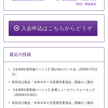
「令
28日）開催報告
和
８
年
３
月
度
入会申込はこちらからどうぞ
運
営
委
員
会」
開
最近の投稿
催
の
ご
【令和8年度実施イベント】我が街のランチ会（2026年7月11
案
内
日）
は
世田谷立教会「令和８年７月度運営委員会」開催のご案内
【令和8年度実施イベント】多摩ニュータウンウォーキング
（2026年5月30日）
世田谷立教会「令和８年６月度運営委員会」開催のご案内