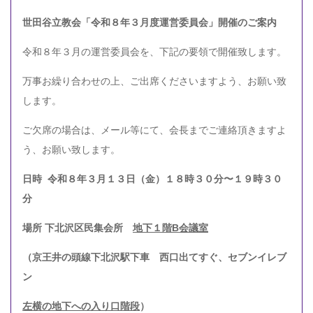
世田谷立教会「令和８年３月度運営委員会」開催のご案内
令和８年３月の運営委員会を、下記の要領で開催致します。
万事お繰り合わせの上、ご出席くださいますよう、お願い致
します。
ご欠席の場合は、メール等にて、会長までご連絡頂きますよ
う、お願い致します。
日時 令和８年３
月１３日（金）
１８時３０分〜１９時３０
分
場所 下北沢区民集会所
地下１階B会議室
（京王井の頭線下北沢駅下車 西口出てすぐ、セブンイレブ
ン
左横の地下への入り口階段
）