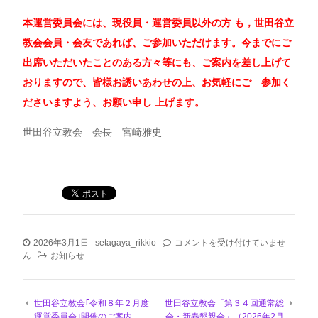
本運営委員会には、現役員・運営委員以外の方
も，世田谷立
教会会員・会友であれば、ご参加いただけま
す。
今までにご
出席いただいたことのある方々等
にも、
ご案内を差し上
げて
おり
ますので、皆様お誘いあわせの上、お気軽にご 参加く
ださいます
よう、
お願い申し
上げます。
世田谷立教会 会長 宮崎雅史
世
2026年3月1日
setagaya_rikkio
コメントを受け付けていませ
田
ん
お知らせ
谷
立
教
世田谷立教会｢令和８年２月度
世田谷立教会「第３４回通常総
会
運営委員会｣開催のご案内
会・新春懇親会」（2026年2月