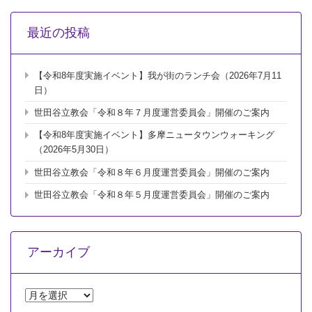
８
会
懇
最近の投稿
親
ゴ
ル
【令和8年度実施イベント】我が街のランチ会（2026年7月11
フ
会）」
日）
開
世田谷立教会「令和８年７月度運営委員会」開催のご案内
催
の
【令和8年度実施イベント】多摩ニュータウンウォーキング
ご
（2026年5月30日）
案
内
世田谷立教会「令和８年６月度運営委員会」開催のご案内
は
世田谷立教会「令和８年５月度運営委員会」開催のご案内
アーカイブ
ア
ー