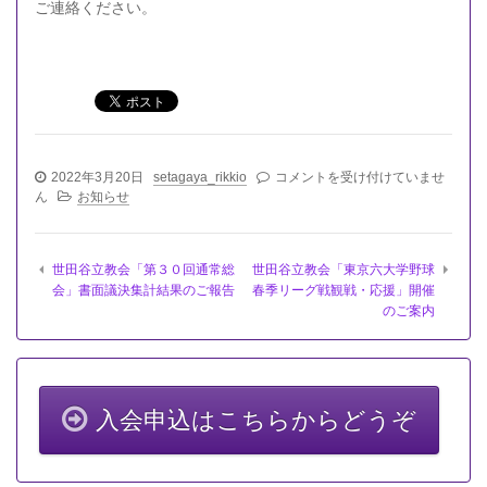
ご連絡ください。
世
2022年3月20日
setagaya_rikkio
コメントを受け付けていませ
田
ん
お知らせ
谷
立
教
世田谷立教会「第３０回通常総
世田谷立教会「東京六大学野球
会
会」書面議決集計結果のご報告
春季リーグ戦観戦・応援」開催
「春
のご案内
の
懇
親
ゴ
ル
フ
入会申込はこちらからどうぞ
会
（第
５