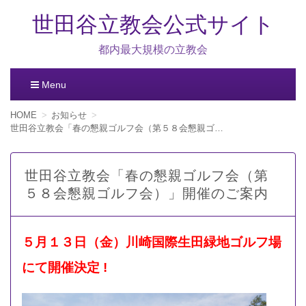
世田谷立教会公式サイト
都内最大規模の立教会
Menu
コ
HOME
お知らせ
ン
世田谷立教会「春の懇親ゴルフ会（第５８会懇親ゴルフ会）」開催のご案内
テ
ン
ツ
世田谷立教会「春の懇親ゴルフ会（第
へ
５８会懇親ゴルフ会）」開催のご案内
移
動
５月１３日（金）川崎国際生田緑地ゴルフ場
にて開催決定 !