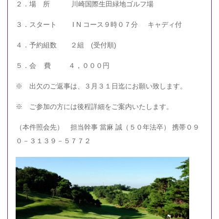
２．場 所 川崎国際生田緑地ゴルフ場
３．スタート I N コース９時０７分 キャディ付
４．予約組数 ２組 (受付順)
５．会 費 ４，０００円
※ 出欠のご返事は、３月３１日迄にお願い致します。
※ ご参加の方には後程詳細をご案内いたします。
（本件照会先） 担当幹事 當麻 誠（５０年法卒） 携帯０９
０－３１３９－５７７２