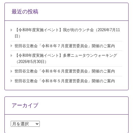
グ
戦
最近の投稿
観
戦・
応
【令和8年度実施イベント】我が街のランチ会（2026年7月11
援」
(2020
日）
年
世田谷立教会「令和８年７月度運営委員会」開催のご案内
8
月
【令和8年度実施イベント】多摩ニュータウンウォーキング
16
（2026年5月30日）
日)
開
世田谷立教会「令和８年６月度運営委員会」開催のご案内
催
報
世田谷立教会「令和８年５月度運営委員会」開催のご案内
告
は
アーカイブ
ア
ー