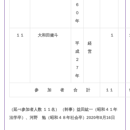
６
０
年
１１
大和田健斗
１
平
経
成
営
２
７
年
参 加 者
合 計
１１
（延べ参加者人数
１１名）
（幹事）益田紘一（昭和４１年
法学卒）、河野 勉（昭和４８年社会卒）2020年8月16日