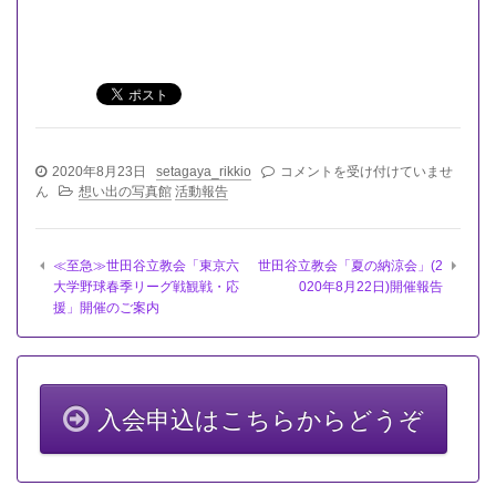
世
2020年8月23日
setagaya_rikkio
コメントを受け付けていませ
田
ん
想い出の写真館
活動報告
谷
立
教
≪至急≫世田谷立教会「東京六
世田谷立教会「夏の納涼会」(2
会
大学野球春季リーグ戦観戦・応
020年8月22日)開催報告
「東
援」開催のご案内
京
六
大
学
野
球
入会申込はこちらからどうぞ
春
季
リ
ー