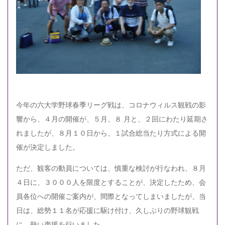
今年の六大学野球春季リーグ戦は、コロナウィルス観戦の影
響から、４月の開催が、５月、８ 月と、２回にわたり延期さ
れましたが、８月１０日から、１試合総当たり方式による開
催が決定しました。
ただ、観客の動員については、慎重な検討が行なわれ、８月
４日に、３０００人を限度とすることが、決定したため、会
員各位への開催ご案内が、間際となってしまいましたが、当
日は、総勢１１名が応援に駆け付け、久しぶりの野球観戦
に、熱い声援を行いました。