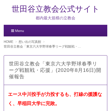
世田谷立教会公式サイト
都内最大規模の立教会
Menu
コ
HOME
想い出の写真館
ン
世田谷立教会「東京六大学野球春季リーグ戦観戦・応援」(2020年8月16日)開催報告
テ
ン
ツ
世田谷立教会「東京六大学野球春季リ
へ
ーグ戦観戦・応援」(2020年8月16日)開
移
動
催報告
エース中川投手が力投するも、打線の援護な
く、早稲田大学に完敗。