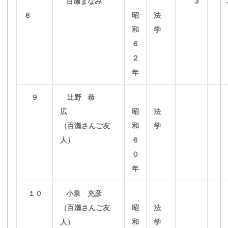
百瀬まなみ
３
８
昭
法
和
学
６
２
年
９
辻野 恭
広
昭
法
（百瀬さんご友
和
学
人）
６
０
年
１０
小泉 充彦
（百瀬さんご友
昭
法
人）
和
学