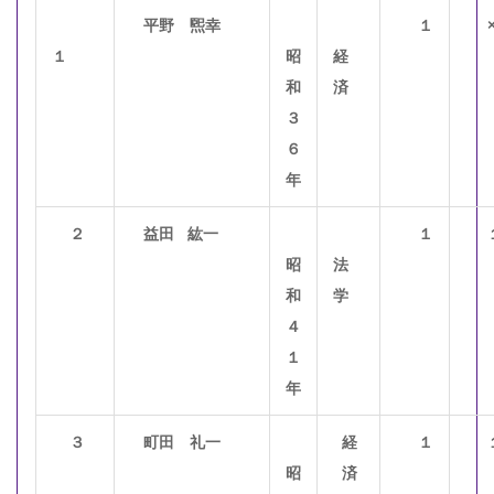
平野 煕幸
１
１
昭
経
和
済
３
６
年
２
益田
紘一
１
昭
法
和
学
４
１
年
３
町田
礼一
経
１
昭
済