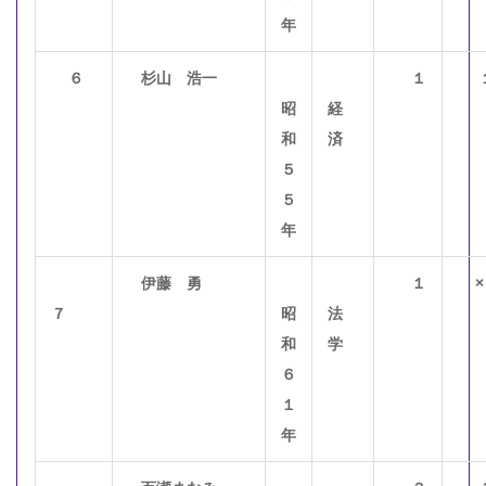
年
６
杉山 浩一
１
昭
経
和
済
５
５
年
伊藤 勇
１
×
７
昭
法
和
学
６
１
年