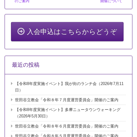
のご案内
開催について
２
７
回
通
常
総
入会申込はこちらからどうぞ
会
報
告
書」
の
送
最近の投稿
付
に
つ
【令和8年度実施イベント】我が街のランチ会（2026年7月11
い
て
日）
は
世田谷立教会「令和８年７月度運営委員会」開催のご案内
【令和8年度実施イベント】多摩ニュータウンウォーキング
（2026年5月30日）
世田谷立教会「令和８年６月度運営委員会」開催のご案内
世田谷立教会「令和８年５月度運営委員会」開催のご案内