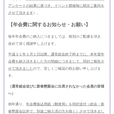
アンケートの結果に基づき、イベント開催毎に順次ご案内を
させて頂きます
）。
【年会費に関するお知らせ・お願い】
毎年年会費のご納入につきましては、格別のご配慮を頂き、
改めて深く感謝申し上げます。
平成３１年１月１日以降、通常総会終了時までに、本年度年
会費を納入頂きました方の明細につきまして、同封ご報告さ
せて頂きました
ので、宜しくご確認の程お願い申し上げま
す。
（通常総会並びに新春懇親会に出席されなかった会員の皆様
へ）
例年通り、
年会費振込用紙（郵便局）を同封送付（総会・新
春懇親会以外で、別途ご納入済の方を除く）させて頂きまし