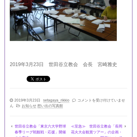
2019年3月23日 世田谷立教会 会長 宮崎雅史
世
2019年3月23日
setagaya_rikkio
コメントを受け付けていませ
田
ん
お知らせ
想い出の写真館
谷
立
教
世田谷立教会「東京六大学野球
≪至急≫ 世田谷立教会「長岡
会
春季リーグ戦観戦・応援」開催
花火大会観賞ツアー」の企画・
「第