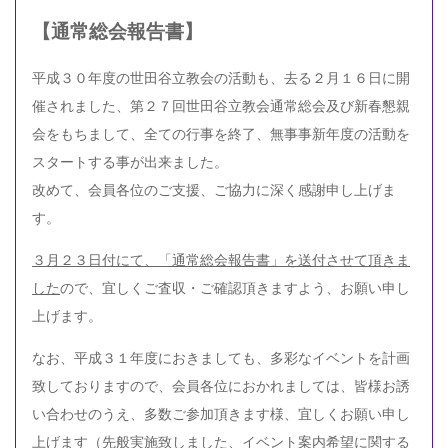
【通常総会報告書】
平成３０年度の世田谷立教会の活動も、去る２月１６日に開
催されました、第２７回世田谷立教会通常総会及び新春懇親
会をもちまして、全ての行事を終了、無事事新年度の活動を
スタートする事が出来ました。
改めて、会員各位のご支援、ご協力に深く感謝申し上げま
す。
３月２３日付にて、「通常総会報告書」を送付させて頂きま
した
ので、宜しくご査収・ご確認頂きますよう、お願い申し
上げます。
なお、平成３１年度におきましても、多彩なイベントを計画
致しておりますので、会員各位におかれましては、皆様お誘
い合わせのうえ、多数ご参加頂きます様、宜しくお願い申し
上げます（
先般実施致しました、イベント案内希望に関する