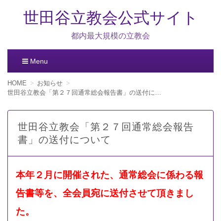
世田谷立教会公式サイト
都内最大規模の立教会
Menu
コ
HOME
お知らせ
ン
世田谷立教会「第２７回通常総会報告書」の送付について
テ
ン
ツ
世田谷立教会「第２７回通常総会報告
へ
書」の送付について
移
動
本年２月に開催された、通常総会に係わる報
告書等を、全会員宛に送付させて頂きまし
た。