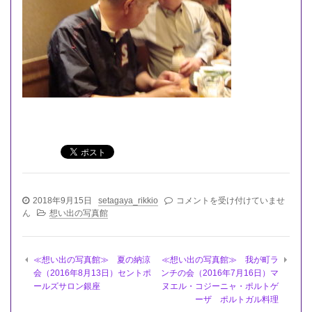
≪
2018年9月15日
setagaya_rikkio
コメントを受け付けていませ
想
ん
想い出の写真館
い
出
の
≪想い出の写真館≫ 夏の納涼
≪想い出の写真館≫ 我が町ラ
写
会（2016年8月13日）セントポ
ンチの会（2016年7月16日）マ
真
ールズサロン銀座
ヌエル・コジーニャ・ポルトゲ
館
ーザ ポルトガル料理
≫