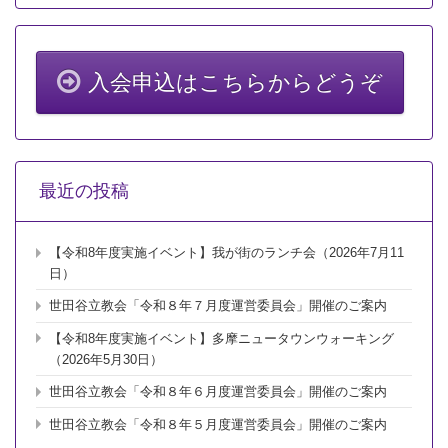
東
京
六
大
学
入会申込はこちらからどうぞ
野
球
春
季
リ
ー
最近の投稿
グ
戦
観
【令和8年度実施イベント】我が街のランチ会（2026年7月11
戦・
懇
日）
親
世田谷立教会「令和８年７月度運営委員会」開催のご案内
会
（2016
【令和8年度実施イベント】多摩ニュータウンウォーキング
年
（2026年5月30日）
4
月
世田谷立教会「令和８年６月度運営委員会」開催のご案内
24
日）
世田谷立教会「令和８年５月度運営委員会」開催のご案内
神