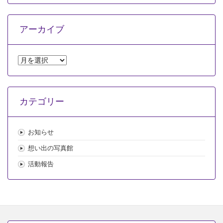
宮
球
場
アーカイブ
対
早
稲
田
ア
大
ー
学
カ
は
イ
カテゴリー
ブ
お知らせ
想い出の写真館
活動報告