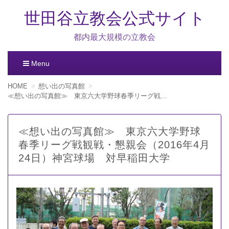
世田谷立教会公式サイト
都内最大規模の立教会
Menu
コ
HOME
想い出の写真館
ン
≪想い出の写真館≫ 東京六大学野球春季リーグ戦観戦・懇親会（2016年4月24日）神宮球場 対早稲田大学
テ
ン
ツ
≪想い出の写真館≫ 東京六大学野球
へ
春季リーグ戦観戦・懇親会（2016年4月
移
動
24日）神宮球場 対早稲田大学