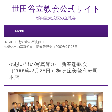
世田谷立教会公式サイト
都内最大規模の立教会
Menu
コ
HOME
想い出の写真館
ン
≪想い出の写真館≫ 新春懇親会（2009年2月28日）梅ヶ丘美登利寿司本店
テ
ン
ツ
≪想い出の写真館≫ 新春懇親会
へ
（2009年2月28日）梅ヶ丘美登利寿司
移
動
本店