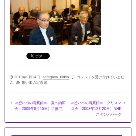
≪
2018年9月14日
setagaya_rikkio
コメントを受け付けていませ
想
ん
想い出の写真館
い
出
の
≪想い出の写真館≫ 夏の納涼
≪想い出の写真館≫ クリスマ
写
会（2009年8月15日）古無門
ス会（2008年12月20日）NHK
真
スタジオパーク
館
≫
新
春