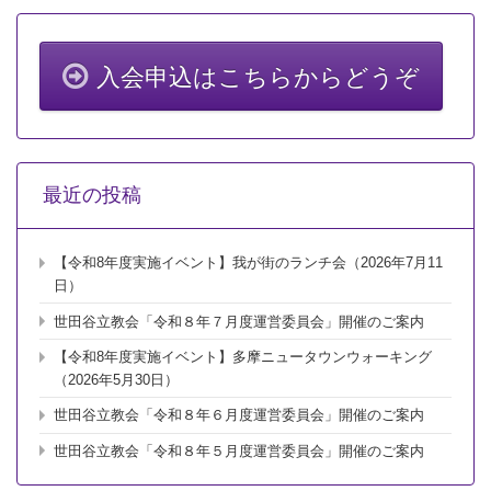
会」
（2018
年
8
入会申込はこちらからどうぞ
月
18
日）
開
催
報
最近の投稿
告！
は
【令和8年度実施イベント】我が街のランチ会（2026年7月11
日）
世田谷立教会「令和８年７月度運営委員会」開催のご案内
【令和8年度実施イベント】多摩ニュータウンウォーキング
（2026年5月30日）
世田谷立教会「令和８年６月度運営委員会」開催のご案内
世田谷立教会「令和８年５月度運営委員会」開催のご案内