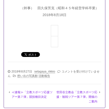
（幹事） 田久保芳克（昭和４５年経営学科卒業）
2018年8月18日
世
2018年8月27日
setagaya_rikkio
コメントを受け付けていませ
田
ん
想い出の写真館
活動報告
谷
立
会
≪速報≫「立教スポーツ応援ツ
世田谷立教会「立教スポーツ応
「夏
アー第７弾」競技種目決定
援・観戦ツアー第７弾」開催の
の
ご案内
納
涼