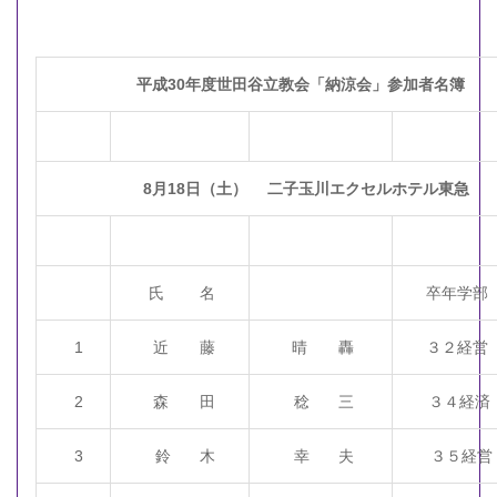
平成30年度世田谷立教会「納涼会」参加者名簿
8月18日（土） 二子玉川エクセルホテル東急
氏 名
卒年学部
1
近 藤
晴 轟
３２経営
2
森 田
稔 三
３４経済
3
鈴 木
幸 夫
３５経営