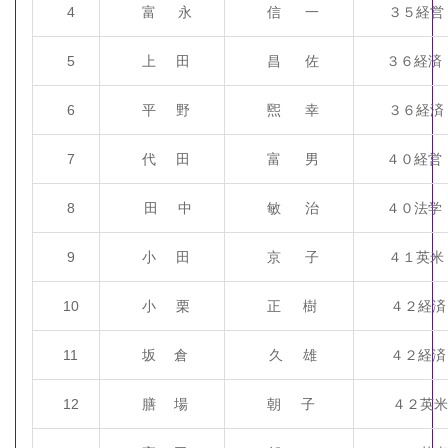
4
富 永
信 一
３５経営
5
上 田
昌 佐
３６経済
6
平 野
煕 幸
３６経済
7
代 田
富 男
４０経営
8
田 中
敏 治
４０法学
9
小 田
京 子
４１英米
10
小 栗
正 樹
４２経済
11
坂 倉
久 雄
４２経済
12
膳 場
朝 子
４２英米