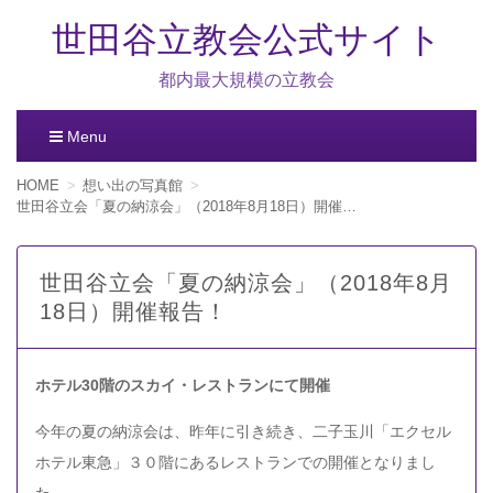
世田谷立教会公式サイト
都内最大規模の立教会
Menu
コ
HOME
想い出の写真館
ン
世田谷立会「夏の納涼会」（2018年8月18日）開催報告！
テ
ン
ツ
世田谷立会「夏の納涼会」（2018年8月
へ
18日）開催報告！
移
動
ホテル30階のスカイ・レストランにて開催
今年の夏の納涼会は、昨年に引き続き、二子玉川「エクセル
ホテル東急」３０階にあるレストランでの開催となりまし
た。