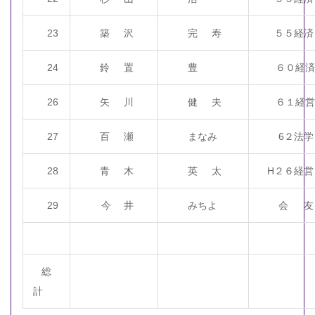
23
築 沢
完 寿
５５経済
24
鈴 置
豊
６０経済
26
矢 川
健 夫
６１経営
27
百 瀬
まなみ
6２法学
28
青 木
英 太
H２６経営
29
今 井
みちよ
会 友
総
計