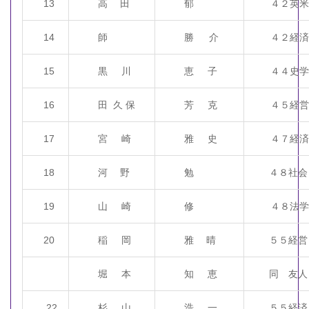
13
高 田
郁
４２英米
14
師
勝 介
４２経済
15
黒 川
恵 子
４４史学
16
田 久 保
芳 克
４５経営
17
宮 崎
雅 史
４７経済
18
河 野
勉
４８社会
19
山 崎
修
４８法学
20
稲 岡
雅 晴
５５経営
堀 本
知 恵
同 友人
22
杉 山
浩 一
５５経済